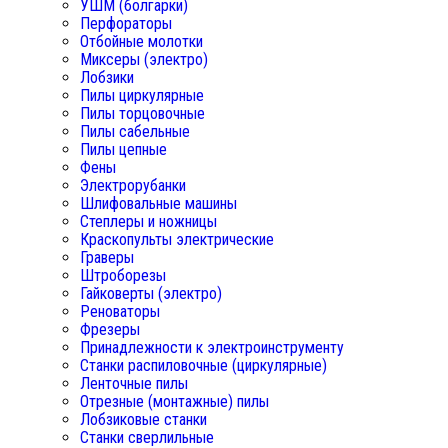
УШМ (болгарки)
Перфораторы
Отбойные молотки
Миксеры (электро)
Лобзики
Пилы циркулярные
Пилы торцовочные
Пилы сабельные
Пилы цепные
Фены
Электрорубанки
Шлифовальные машины
Степлеры и ножницы
Краскопульты электрические
Граверы
Штроборезы
Гайковерты (электро)
Реноваторы
Фрезеры
Принадлежности к электроинструменту
Станки распиловочные (циркулярные)
Ленточные пилы
Отрезные (монтажные) пилы
Лобзиковые станки
Станки сверлильные