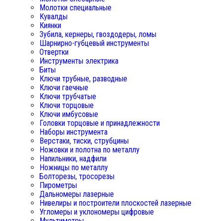
Молотки специальные
Кувалды
Киянки
Зубила, кернеры, гвоздодеры, ломы
Шарнирно-губцевый инструменты
Отвертки
Инструменты электрика
Биты
Ключи трубные, разводные
Ключи гаечные
Ключи трубчатые
Ключи торцовые
Ключи имбусовые
Головки торцовые и принадлежности
Наборы инструмента
Верстаки, тиски, струбцины
Ножовки и полотна по металлу
Напильники, надфили
Ножницы по металлу
Болторезы, тросорезы
Пирометры
Дальномеры лазерные
Нивелиры и построители плоскостей лазерные
Угломеры и уклономеры цифровые
Мультиметры