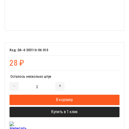
DA-4-303116-06-010
28
₽
Осталось несколько штук
-
+
Добавляется...
Добавлен
В корзину
Купить в 1 клик