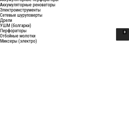
Аккумуляторные реноваторы
Электроинструменты
Сетевые шуруповерты
Дрели
УШМ (болгарки)
Перфораторы
0
Отбойные молотки
Миксеры (электро)
Лобзики
Пилы циркулярные
Пилы торцовочные
Пилы сабельные
Пилы цепные
Фены
Электрорубанки
Шлифовальные машины
Степлеры и ножницы
Краскопульты электрические
Граверы
Штроборезы
Гайковерты (электро)
Реноваторы
Фрезеры
Принадлежности к электроинструменту