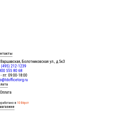
онтакты
 Варшавская, Болотниковская ул., д.5к3
 (495) 212-1239
800 555 80 68
 - пт: 09:00-18:00
fo@tdofficetorg.ru
лата
зработано в
10 Вёрст
магазине