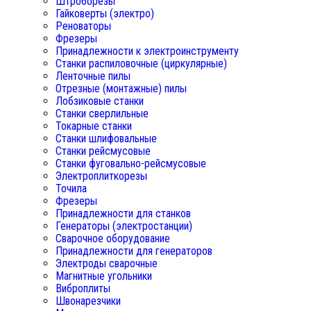
Штроборезы
Гайковерты (электро)
Реноваторы
Фрезеры
Принадлежности к электроинструменту
Станки распиловочные (циркулярные)
Ленточные пилы
Отрезные (монтажные) пилы
Лобзиковые станки
Станки сверлильные
Токарные станки
Станки шлифовальные
Станки рейсмусовые
Станки фуговально-рейсмусовые
Электроплиткорезы
Точила
Фрезеры
Принадлежности для станков
Генераторы (электростанции)
Сварочное оборудование
Принадлежности для генераторов
Электроды сварочные
Магнитные угольники
Виброплиты
Швонарезчики