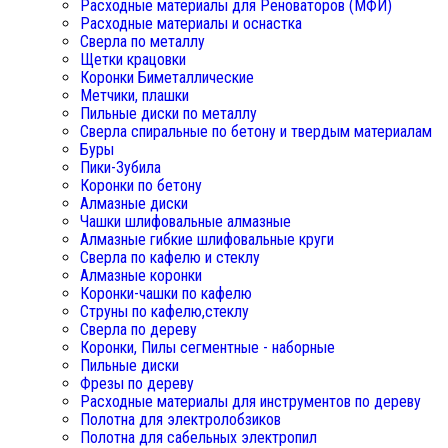
Расходные материалы для Реноваторов (МФИ)
Расходные материалы и оснастка
Сверла по металлу
Щетки крацовки
Коронки Биметаллические
Метчики, плашки
Пильные диски по металлу
Сверла спиральные по бетону и твердым материалам
Буры
Пики-Зубила
Коронки по бетону
Алмазные диски
Чашки шлифовальные алмазные
Алмазные гибкие шлифовальные круги
Сверла по кафелю и стеклу
Алмазные коронки
Коронки-чашки по кафелю
Струны по кафелю,стеклу
Сверла по дереву
Коронки, Пилы сегментные - наборные
Пильные диски
Фрезы по дереву
Расходные материалы для инструментов по дереву
Полотна для электролобзиков
Полотна для сабельных электропил