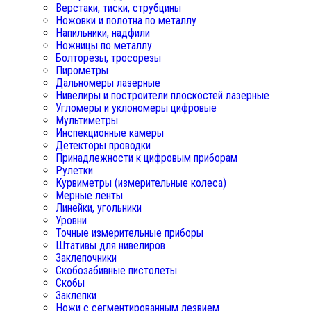
Верстаки, тиски, струбцины
Ножовки и полотна по металлу
Напильники, надфили
Ножницы по металлу
Болторезы, тросорезы
Пирометры
Дальномеры лазерные
Нивелиры и построители плоскостей лазерные
Угломеры и уклономеры цифровые
Мультиметры
Инспекционные камеры
Детекторы проводки
Принадлежности к цифровым приборам
Рулетки
Курвиметры (измерительные колеса)
Мерные ленты
Линейки, угольники
Уровни
Точные измерительные приборы
Штативы для нивелиров
Заклепочники
Скобозабивные пистолеты
Скобы
Заклепки
Ножи с сегментированным лезвием