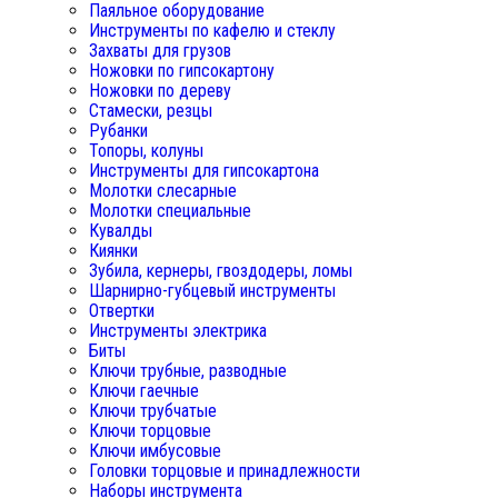
Паяльное оборудование
Инструменты по кафелю и стеклу
Захваты для грузов
Ножовки по гипсокартону
Ножовки по дереву
Стамески, резцы
Рубанки
Топоры, колуны
Инструменты для гипсокартона
Молотки слесарные
Молотки специальные
Кувалды
Киянки
Зубила, кернеры, гвоздодеры, ломы
Шарнирно-губцевый инструменты
Отвертки
Инструменты электрика
Биты
Ключи трубные, разводные
Ключи гаечные
Ключи трубчатые
Ключи торцовые
Ключи имбусовые
Головки торцовые и принадлежности
Наборы инструмента