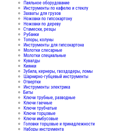
Паяльное оборудование
Инструменты по кафелю и стеклу
Захваты для грузов
Ножовки по гипсокартону
Ножовки по дереву
Стамески, резцы
Рубанки
Топоры, колуны
Инструменты для гипсокартона
Молотки слесарные
Молотки специальные
Кувалды
Киянки
Зубила, кернеры, гвоздодеры, ломы
Шарнирно-губцевый инструменты
Отвертки
Инструменты электрика
Биты
Ключи трубные, разводные
Ключи гаечные
Ключи трубчатые
Ключи торцовые
Ключи имбусовые
Головки торцовые и принадлежности
Наборы инструмента