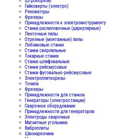
Штроборезы
Гайковерты (электро)
Реноваторы
Фрезеры
Принадлежности к электроинструменту
Станки распиловочные (циркулярные)
Ленточные пилы
Отрезные (монтажные) пилы
Лобзиковые станки
Станки сверлильные
Токарные станки
Станки шлифовальные
Станки рейсмусовые
Станки фуговально-рейсмусовые
Электроплиткорезы
Точила
Фрезеры
Принадлежности для станков
Генераторы (электростанции)
Сварочное оборудование
Принадлежности для генераторов
Электроды сварочные
Магнитные угольники
Виброплиты
Швонарезчики