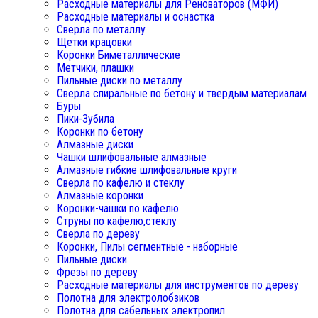
Расходные материалы для Реноваторов (МФИ)
Расходные материалы и оснастка
Сверла по металлу
Щетки крацовки
Коронки Биметаллические
Метчики, плашки
Пильные диски по металлу
Сверла спиральные по бетону и твердым материалам
Буры
Пики-Зубила
Коронки по бетону
Алмазные диски
Чашки шлифовальные алмазные
Алмазные гибкие шлифовальные круги
Сверла по кафелю и стеклу
Алмазные коронки
Коронки-чашки по кафелю
Струны по кафелю,стеклу
Сверла по дереву
Коронки, Пилы сегментные - наборные
Пильные диски
Фрезы по дереву
Расходные материалы для инструментов по дереву
Полотна для электролобзиков
Полотна для сабельных электропил