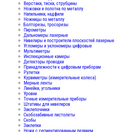
Верстаки, тиски, струбцины
Ножовки и полотна по металлу
Напильники, надфили
Ножницы по металлу
Болторезы, тросорезы
Пирометры
Дальномеры лазерные
Нивелиры и построители плоскостей лазерные
Угломеры и уклономеры цифровые
Мультиметры
Инспекционные камеры
Детекторы проводки
Принадлежности к цифровым приборам
Рулетки
Курвиметры (измерительные колеса)
Мерные ленты
Линейки, угольники
Уровни
Точные измерительные приборы
Штативы для нивелиров
Заклепочники
Скобозабивные пистолеты
Скобы
Заклепки
Ножи с сегментированным лезвием