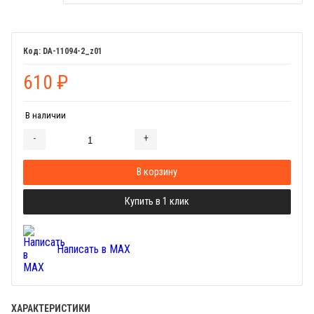
DA-11094-2_z01
610
₽
В наличии
-
+
Добавляется...
Добавлен
В корзину
Купить в 1 клик
Написать в MAX
ХАРАКТЕРИСТИКИ