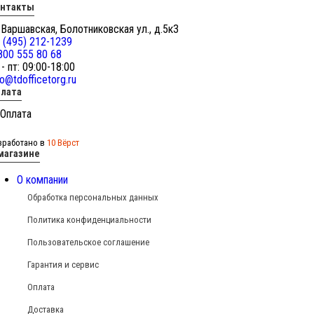
онтакты
 Варшавская, Болотниковская ул., д.5к3
 (495) 212-1239
800 555 80 68
 - пт: 09:00-18:00
fo@tdofficetorg.ru
лата
зработано в
10 Вёрст
магазине
О компании
Обработка персональных данных
Политика конфиденциальности
Пользовательское соглашение
Гарантия и сервис
Оплата
Доставка