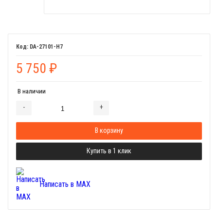
DA-27101-H7
5 750
₽
В наличии
-
+
Добавляется...
Добавлен
В корзину
Купить в 1 клик
Написать в MAX