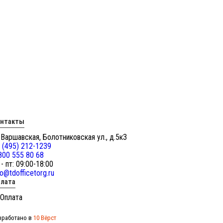
онтакты
 Варшавская, Болотниковская ул., д.5к3
 (495) 212-1239
800 555 80 68
 - пт: 09:00-18:00
fo@tdofficetorg.ru
лата
зработано в
10 Вёрст