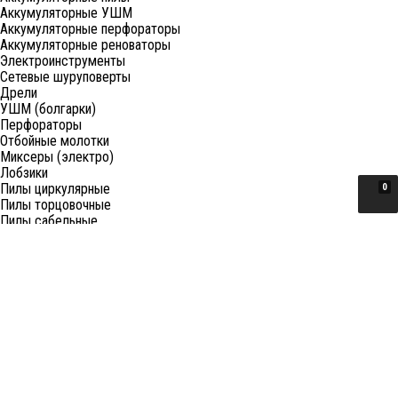
Аккумуляторные УШМ
Аккумуляторные перфораторы
Аккумуляторные реноваторы
Электроинструменты
Сетевые шуруповерты
Дрели
УШМ (болгарки)
Перфораторы
Отбойные молотки
Миксеры (электро)
Лобзики
Пилы циркулярные
0
Пилы торцовочные
Пилы сабельные
Пилы цепные
Фены
Электрорубанки
Шлифовальные машины
Степлеры и ножницы
Краскопульты электрические
Граверы
Штроборезы
Гайковерты (электро)
Реноваторы
Фрезеры