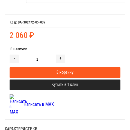
DA-302472-05-037
2 060
₽
В наличии
-
+
Добавляется...
Добавлен
В корзину
Купить в 1 клик
Написать в MAX
ХАРАКТЕРИСТИКИ