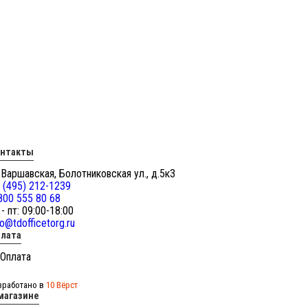
онтакты
 Варшавская, Болотниковская ул., д.5к3
 (495) 212-1239
800 555 80 68
 - пт: 09:00-18:00
fo@tdofficetorg.ru
лата
зработано в
10 Вёрст
магазине