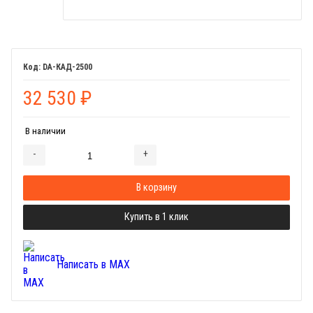
DA-КАД-2500
32 530
₽
В наличии
-
+
Добавляется...
Добавлен
В корзину
Купить в 1 клик
Написать в MAX