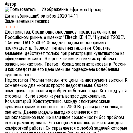
Автор
Ефремов Прохор
Дата публикации
9 октября 2020 14:11
Замечательная техника
Достоинства: Среди одноклассников, представленных на
Российском рынке, а именно: "Elitech КБ 4Е", "Hyundai T200E",
"Daewoo DAT 2500E" Обладает рядом неоспоримых
преимуществ. Первое - пятилетняя гарантия. Обратите
внимание, действует только при регистрации культиватора на
официальном сайте. Второе - не имеет никаких проблем с
запасными частями. Третье - бренд зарегистрирован в России
и как следствие его цена меньше подвержена колебаниям
курсов валют.
Недостатки: Реалии таковы, что цены на инструмент высоки. К
сожалению для многих просто недосягаемы. Своего
помощника я решался приобрести больше года. Хотя с другой
стороны - было время изучить вопрос досконально.
Комментарий: Конструктивно, между электрическими
культиваторами мощностью от 2000 Вт разница не велика, но
она есть. Данная модель выгодно отличается от
одноклассников именно наличием возможности без проблем
его отремонтировать. Его мощности вполне достаточно для
комфортной работы. Он справляется с любой задачей которые