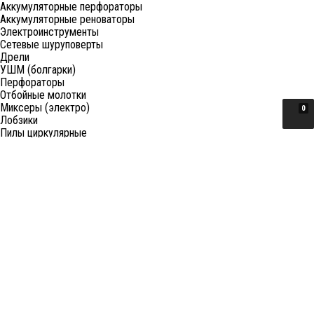
Аккумуляторные перфораторы
Аккумуляторные реноваторы
Электроинструменты
Сетевые шуруповерты
Дрели
УШМ (болгарки)
Перфораторы
Отбойные молотки
Миксеры (электро)
0
Лобзики
Пилы циркулярные
Пилы торцовочные
Пилы сабельные
Пилы цепные
Фены
Электрорубанки
Шлифовальные машины
Степлеры и ножницы
Краскопульты электрические
Граверы
Штроборезы
Гайковерты (электро)
Реноваторы
Фрезеры
Принадлежности к электроинструменту