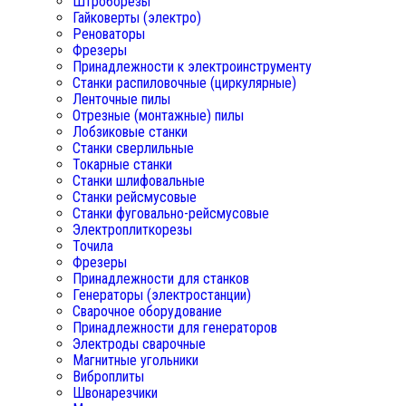
Штроборезы
Гайковерты (электро)
Реноваторы
Фрезеры
Принадлежности к электроинструменту
Станки распиловочные (циркулярные)
Ленточные пилы
Отрезные (монтажные) пилы
Лобзиковые станки
Станки сверлильные
Токарные станки
Станки шлифовальные
Станки рейсмусовые
Станки фуговально-рейсмусовые
Электроплиткорезы
Точила
Фрезеры
Принадлежности для станков
Генераторы (электростанции)
Сварочное оборудование
Принадлежности для генераторов
Электроды сварочные
Магнитные угольники
Виброплиты
Швонарезчики