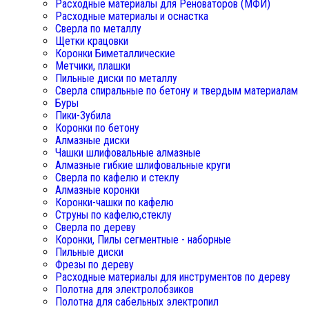
Расходные материалы для Реноваторов (МФИ)
Расходные материалы и оснастка
Сверла по металлу
Щетки крацовки
Коронки Биметаллические
Метчики, плашки
Пильные диски по металлу
Сверла спиральные по бетону и твердым материалам
Буры
Пики-Зубила
Коронки по бетону
Алмазные диски
Чашки шлифовальные алмазные
Алмазные гибкие шлифовальные круги
Сверла по кафелю и стеклу
Алмазные коронки
Коронки-чашки по кафелю
Струны по кафелю,стеклу
Сверла по дереву
Коронки, Пилы сегментные - наборные
Пильные диски
Фрезы по дереву
Расходные материалы для инструментов по дереву
Полотна для электролобзиков
Полотна для сабельных электропил