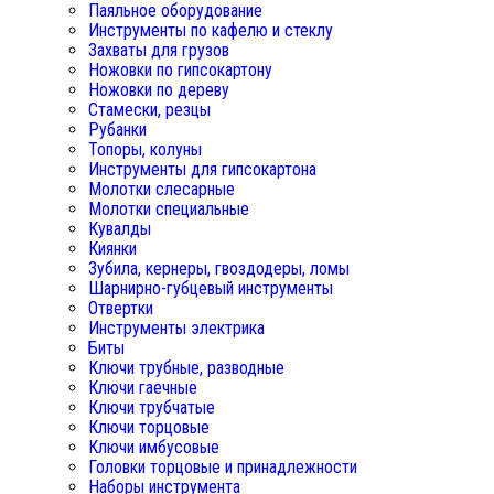
Паяльное оборудование
Инструменты по кафелю и стеклу
Захваты для грузов
Ножовки по гипсокартону
Ножовки по дереву
Стамески, резцы
Рубанки
Топоры, колуны
Инструменты для гипсокартона
Молотки слесарные
Молотки специальные
Кувалды
Киянки
Зубила, кернеры, гвоздодеры, ломы
Шарнирно-губцевый инструменты
Отвертки
Инструменты электрика
Биты
Ключи трубные, разводные
Ключи гаечные
Ключи трубчатые
Ключи торцовые
Ключи имбусовые
Головки торцовые и принадлежности
Наборы инструмента