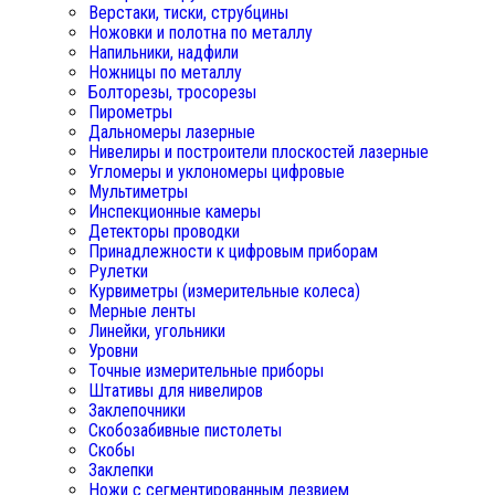
Верстаки, тиски, струбцины
Ножовки и полотна по металлу
Напильники, надфили
Ножницы по металлу
Болторезы, тросорезы
Пирометры
Дальномеры лазерные
Нивелиры и построители плоскостей лазерные
Угломеры и уклономеры цифровые
Мультиметры
Инспекционные камеры
Детекторы проводки
Принадлежности к цифровым приборам
Рулетки
Курвиметры (измерительные колеса)
Мерные ленты
Линейки, угольники
Уровни
Точные измерительные приборы
Штативы для нивелиров
Заклепочники
Скобозабивные пистолеты
Скобы
Заклепки
Ножи с сегментированным лезвием