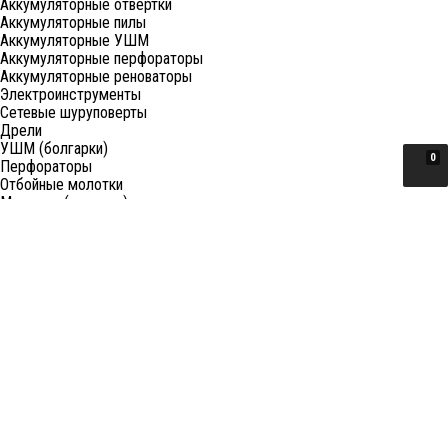
Аккумуляторные отвертки
Аккумуляторные пилы
Аккумуляторные УШМ
Аккумуляторные перфораторы
Аккумуляторные реноваторы
Электроинструменты
Сетевые шуруповерты
Дрели
УШМ (болгарки)
0
Перфораторы
Отбойные молотки
Миксеры (электро)
Лобзики
Пилы циркулярные
Пилы торцовочные
Пилы сабельные
Пилы цепные
Фены
Электрорубанки
Шлифовальные машины
Степлеры и ножницы
Краскопульты электрические
Граверы
Штроборезы
Гайковерты (электро)