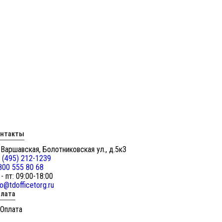
онтакты
 Варшавская, Болотниковская ул., д.5к3
 (495) 212-1239
800 555 80 68
 - пт: 09:00-18:00
fo@tdofficetorg.ru
лата