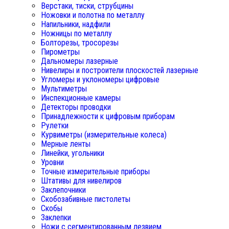
Верстаки, тиски, струбцины
Ножовки и полотна по металлу
Напильники, надфили
Ножницы по металлу
Болторезы, тросорезы
Пирометры
Дальномеры лазерные
Нивелиры и построители плоскостей лазерные
Угломеры и уклономеры цифровые
Мультиметры
Инспекционные камеры
Детекторы проводки
Принадлежности к цифровым приборам
Рулетки
Курвиметры (измерительные колеса)
Мерные ленты
Линейки, угольники
Уровни
Точные измерительные приборы
Штативы для нивелиров
Заклепочники
Скобозабивные пистолеты
Скобы
Заклепки
Ножи с сегментированным лезвием