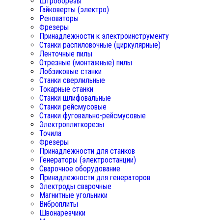
Штроборезы
Гайковерты (электро)
Реноваторы
Фрезеры
Принадлежности к электроинструменту
Станки распиловочные (циркулярные)
Ленточные пилы
Отрезные (монтажные) пилы
Лобзиковые станки
Станки сверлильные
Токарные станки
Станки шлифовальные
Станки рейсмусовые
Станки фуговально-рейсмусовые
Электроплиткорезы
Точила
Фрезеры
Принадлежности для станков
Генераторы (электростанции)
Сварочное оборудование
Принадлежности для генераторов
Электроды сварочные
Магнитные угольники
Виброплиты
Швонарезчики