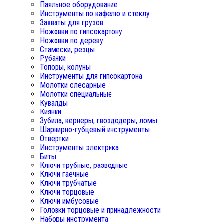
Паяльное оборудование
Инструменты по кафелю и стеклу
Захваты для грузов
Ножовки по гипсокартону
Ножовки по дереву
Стамески, резцы
Рубанки
Топоры, колуны
Инструменты для гипсокартона
Молотки слесарные
Молотки специальные
Кувалды
Киянки
Зубила, кернеры, гвоздодеры, ломы
Шарнирно-губцевый инструменты
Отвертки
Инструменты электрика
Биты
Ключи трубные, разводные
Ключи гаечные
Ключи трубчатые
Ключи торцовые
Ключи имбусовые
Головки торцовые и принадлежности
Наборы инструмента