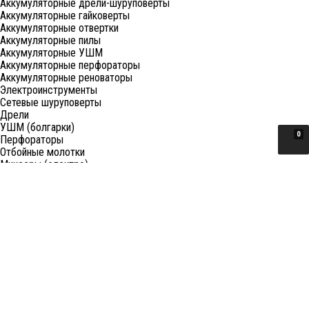
Аккумуляторные дрели-шуруповерты
Аккумуляторные гайковерты
Аккумуляторные отвертки
Аккумуляторные пилы
Аккумуляторные УШМ
Аккумуляторные перфораторы
Аккумуляторные реноваторы
Электроинструменты
Сетевые шуруповерты
Дрели
УШМ (болгарки)
0
Перфораторы
Отбойные молотки
Миксеры (электро)
Лобзики
Пилы циркулярные
Пилы торцовочные
Пилы сабельные
Пилы цепные
Фены
Электрорубанки
Шлифовальные машины
Степлеры и ножницы
Краскопульты электрические
Граверы