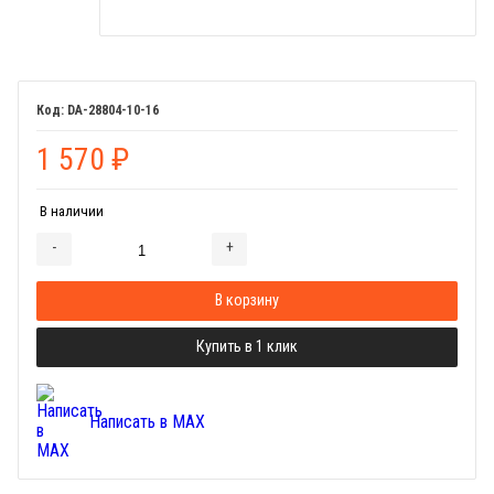
DA-28804-10-16
1 570
₽
В наличии
-
+
Добавляется...
Добавлен
В корзину
Купить в 1 клик
Написать в MAX