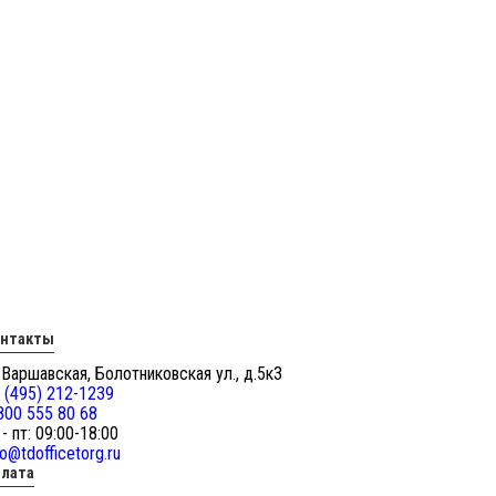
онтакты
 Варшавская, Болотниковская ул., д.5к3
 (495) 212-1239
800 555 80 68
 - пт: 09:00-18:00
fo@tdofficetorg.ru
лата