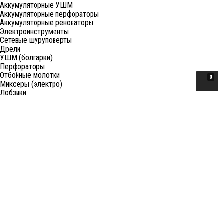
Аккумуляторные УШМ
Аккумуляторные перфораторы
Аккумуляторные реноваторы
Электроинструменты
Сетевые шуруповерты
Дрели
УШМ (болгарки)
Перфораторы
Отбойные молотки
0
Миксеры (электро)
Лобзики
Пилы циркулярные
Пилы торцовочные
Пилы сабельные
Пилы цепные
Фены
Электрорубанки
Шлифовальные машины
Степлеры и ножницы
Краскопульты электрические
Граверы
Штроборезы
Гайковерты (электро)
Реноваторы
Фрезеры