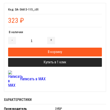
DA-36613-115_z01
323
₽
В наличии
-
+
Добавляется...
Добавлен
В корзину
Купить в 1 клик
Написать в MAX
ХАРАКТЕРИСТИКИ
Производитель
ЗУБР