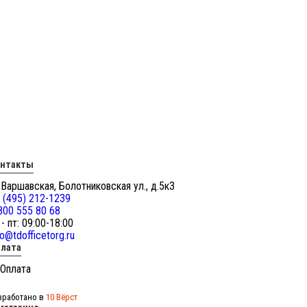
онтакты
 Варшавская, Болотниковская ул., д.5к3
 (495) 212-1239
800 555 80 68
 - пт: 09:00-18:00
fo@tdofficetorg.ru
лата
зработано в
10 Вёрст