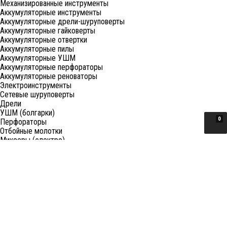
Механизированные инструменты
Аккумуляторные инструменты
Аккумуляторные дрели-шуруповерты
Аккумуляторные гайковерты
Аккумуляторные отвертки
Аккумуляторные пилы
Аккумуляторные УШМ
Аккумуляторные перфораторы
Аккумуляторные реноваторы
Электроинструменты
Сетевые шуруповерты
Дрели
УШМ (болгарки)
0
Перфораторы
Отбойные молотки
Миксеры (электро)
Лобзики
Пилы циркулярные
Пилы торцовочные
Пилы сабельные
Пилы цепные
Фены
Электрорубанки
Шлифовальные машины
Степлеры и ножницы