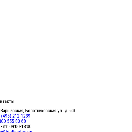
онтакты
 Варшавская, Болотниковская ул., д.5к3
 (495) 212-1239
800 555 80 68
 - пт: 09:00-18:00
fo@tdofficetorg.ru