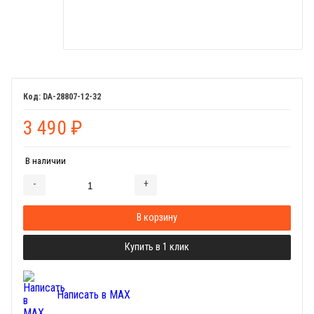
DA-28807-12-32
3 490
₽
В наличии
-
+
Добавляется...
Добавлен
В корзину
Купить в 1 клик
Написать в MAX