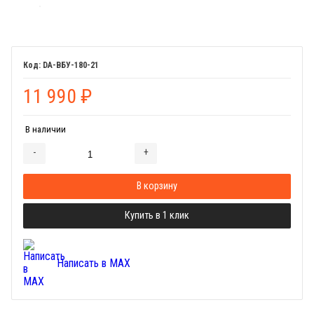
DA-ВБУ-180-21
11 990
₽
В наличии
-
+
Добавляется...
Добавлен
В корзину
Купить в 1 клик
Написать в MAX