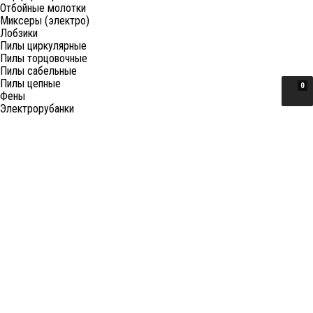
Отбойные молотки
Миксеры (электро)
Лобзики
Пилы циркулярные
Пилы торцовочные
Пилы сабельные
Пилы цепные
0
Фены
Электрорубанки
Шлифовальные машины
Степлеры и ножницы
Краскопульты электрические
Граверы
Штроборезы
Гайковерты (электро)
Реноваторы
Фрезеры
Принадлежности к электроинструменту
Станки
Станки распиловочные (циркулярные)
Ленточные пилы
Отрезные (монтажные) пилы
Лобзиковые станки
Станки сверлильные
Токарные станки