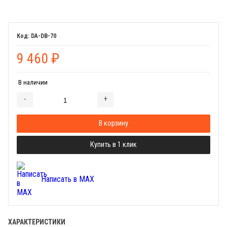
DA-DB-70
9 460
₽
В наличии
-
+
Добавляется...
Добавлен
В корзину
Купить в 1 клик
Написать в MAX
ХАРАКТЕРИСТИКИ