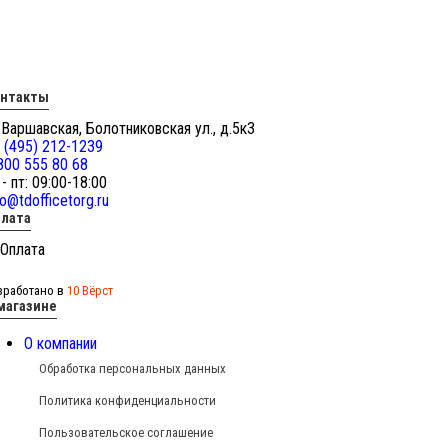
онтакты
 Варшавская, Болотниковская ул., д.5к3
 (495) 212-1239
800 555 80 68
 - пт: 09:00-18:00
fo@tdofficetorg.ru
лата
зработано в
10 Вёрст
магазине
О компании
Обработка персональных данных
Политика конфиденциальности
Пользовательское соглашение