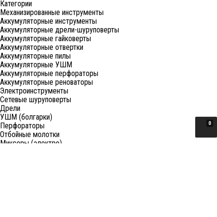
Категории
Механизированные инструменты
Аккумуляторные инструменты
Аккумуляторные дрели-шуруповерты
Аккумуляторные гайковерты
Аккумуляторные отвертки
Аккумуляторные пилы
Аккумуляторные УШМ
Аккумуляторные перфораторы
Аккумуляторные реноваторы
Электроинструменты
Сетевые шуруповерты
Дрели
УШМ (болгарки)
0
Перфораторы
Отбойные молотки
Миксеры (электро)
Лобзики
Пилы циркулярные
Пилы торцовочные
Пилы сабельные
Пилы цепные
Фены
Электрорубанки
Шлифовальные машины