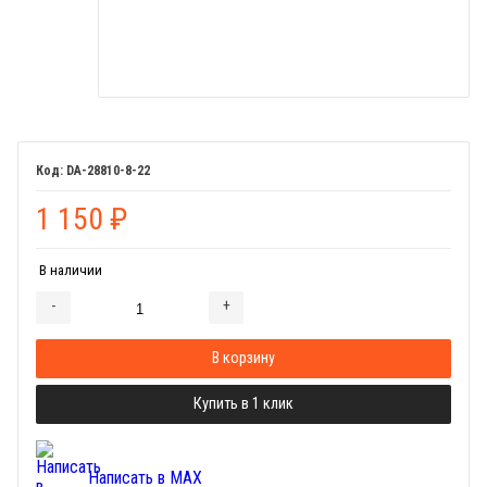
DA-28810-8-22
1 150
₽
В наличии
-
+
Добавляется...
Добавлен
В корзину
Купить в 1 клик
Написать в MAX