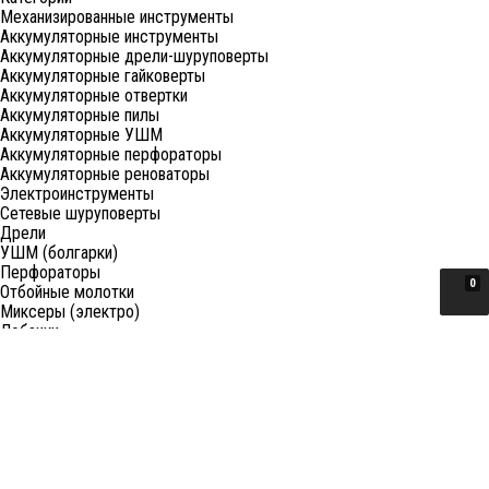
Механизированные инструменты
Аккумуляторные инструменты
Аккумуляторные дрели-шуруповерты
Аккумуляторные гайковерты
Аккумуляторные отвертки
Аккумуляторные пилы
Аккумуляторные УШМ
Аккумуляторные перфораторы
Аккумуляторные реноваторы
Электроинструменты
Сетевые шуруповерты
Дрели
УШМ (болгарки)
Перфораторы
0
Отбойные молотки
Миксеры (электро)
Лобзики
Пилы циркулярные
Пилы торцовочные
Пилы сабельные
Пилы цепные
Фены
Электрорубанки
Шлифовальные машины
Степлеры и ножницы