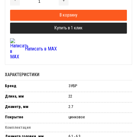
-
+
Добавляется...
Добавлен
В корзину
Купить в 1 клик
Написать в MAX
ХАРАКТЕРИСТИКИ
Бренд
ЗУБР
Длина, мм
22
Диаметр, мм
2.7
Покрытие
цинковое
Комплектация
Диаметр головки, мм
6.1 - 6.3