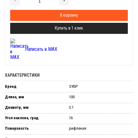
-
+
Добавляется...
Добавлен
В корзину
Купить в 1 клик
Написать в MAX
ХАРАКТЕРИСТИКИ
Бренд
ЗУБР
Длина, мм
100
Диаметр, мм
3.1
Угол наклона, град.
16
Поверхность
рифленая