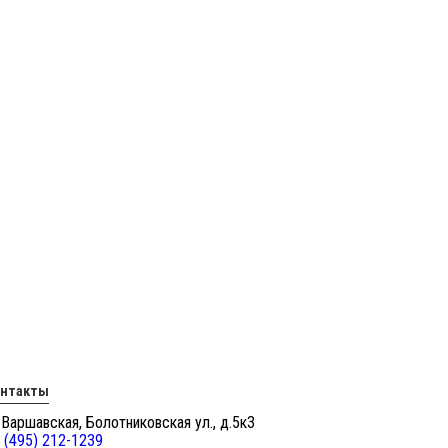
онтакты
 Варшавская, Болотниковская ул., д.5к3
 (495) 212-1239