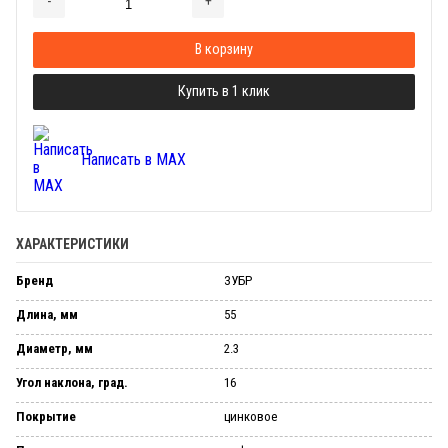
-
+
Добавляется...
Добавлен
В корзину
Купить в 1 клик
Написать в MAX
ХАРАКТЕРИСТИКИ
Бренд
ЗУБР
Длина, мм
55
Диаметр, мм
2.3
Угол наклона, град.
16
Покрытие
цинковое