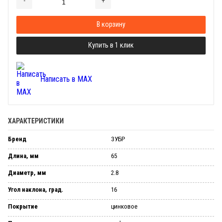
-
+
Добавляется...
Добавлен
В корзину
Купить в 1 клик
Написать в MAX
ХАРАКТЕРИСТИКИ
Бренд
ЗУБР
Длина, мм
65
Диаметр, мм
2.8
Угол наклона, град.
16
Покрытие
цинковое