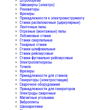
Штроборезы
Гайковерты (электро)
Реноваторы
Фрезеры
Принадлежности к электроинструменту
Станки распиловочные (циркулярные)
Ленточные пилы
Отрезные (монтажные) пилы
Лобзиковые станки
Станки сверлильные
Токарные станки
Станки шлифовальные
Станки рейсмусовые
Станки фуговально-рейсмусовые
Электроплиткорезы
Точила
Фрезеры
Принадлежности для станков
Генераторы (электростанции)
Сварочное оборудование
Принадлежности для генераторов
Электроды сварочные
Магнитные угольники
Виброплиты
Швонарезчики