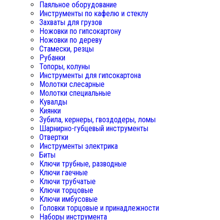
Паяльное оборудование
Инструменты по кафелю и стеклу
Захваты для грузов
Ножовки по гипсокартону
Ножовки по дереву
Стамески, резцы
Рубанки
Топоры, колуны
Инструменты для гипсокартона
Молотки слесарные
Молотки специальные
Кувалды
Киянки
Зубила, кернеры, гвоздодеры, ломы
Шарнирно-губцевый инструменты
Отвертки
Инструменты электрика
Биты
Ключи трубные, разводные
Ключи гаечные
Ключи трубчатые
Ключи торцовые
Ключи имбусовые
Головки торцовые и принадлежности
Наборы инструмента