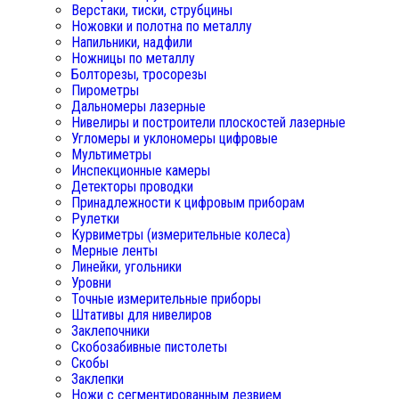
Верстаки, тиски, струбцины
Ножовки и полотна по металлу
Напильники, надфили
Ножницы по металлу
Болторезы, тросорезы
Пирометры
Дальномеры лазерные
Нивелиры и построители плоскостей лазерные
Угломеры и уклономеры цифровые
Мультиметры
Инспекционные камеры
Детекторы проводки
Принадлежности к цифровым приборам
Рулетки
Курвиметры (измерительные колеса)
Мерные ленты
Линейки, угольники
Уровни
Точные измерительные приборы
Штативы для нивелиров
Заклепочники
Скобозабивные пистолеты
Скобы
Заклепки
Ножи с сегментированным лезвием