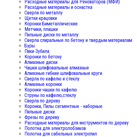
Расходные материалы для Реноваторов (МФИ)
Расходные материалы и оснастка
Сверла по металлу
Щетки крацовки
Коронки Биметаллические
Метчики, плашки
Пильные диски по металлу
Сверла спиральные по бетону и твердым материалам
Буры
Пики-Зубила
Коронки по бетону
Алмазные диски
Чашки шлифовальные алмазные
Алмазные гибкие шлифовальные круги
Сверла по кафелю и стеклу
Алмазные коронки
Коронки-чашки по кафелю
Струны по кафелю,стеклу
Сверла по дереву
Коронки, Пилы сегментные - наборные
Пильные диски
Фрезы по дереву
Расходные материалы для инструментов по дереву
Полотна для электролобзиков
Полотна для сабельных электропил