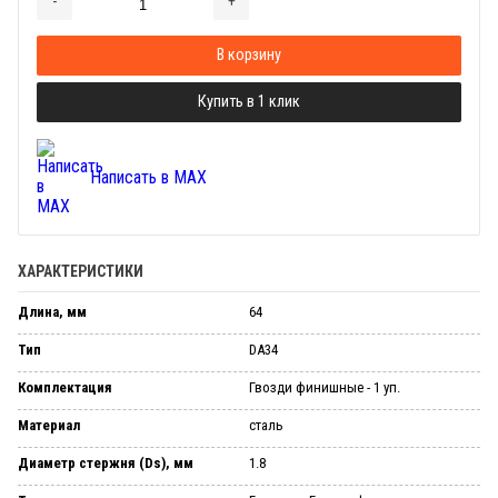
-
+
Добавляется...
Добавлен
В корзину
Купить в 1 клик
Написать в MAX
ХАРАКТЕРИСТИКИ
Длина, мм
64
Тип
DA34
Комплектация
Гвозди финишные - 1 уп.
Материал
сталь
Диаметр стержня (Ds), мм
1.8