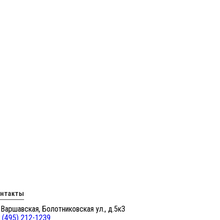
онтакты
 Варшавская, Болотниковская ул., д.5к3
 (495) 212-1239