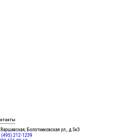
онтакты
 Варшавская, Болотниковская ул., д.5к3
 (495) 212-1239