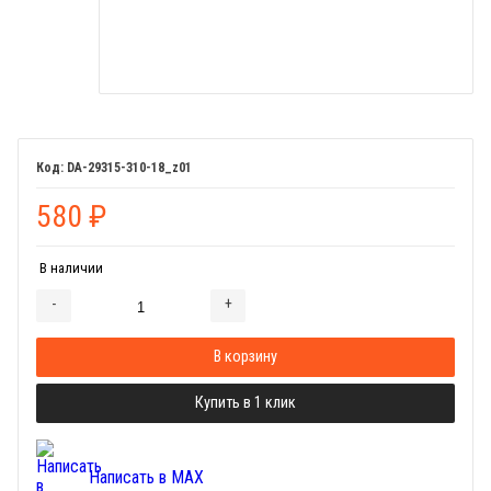
DA-29315-310-18_z01
580
₽
В наличии
-
+
Добавляется...
Добавлен
В корзину
Купить в 1 клик
Написать в MAX