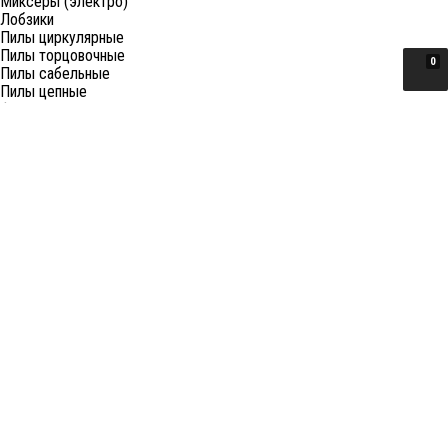
Миксеры (электро)
Лобзики
Пилы циркулярные
Пилы торцовочные
0
Пилы сабельные
Пилы цепные
Фены
Электрорубанки
Шлифовальные машины
Степлеры и ножницы
Краскопульты электрические
Граверы
Штроборезы
Гайковерты (электро)
Реноваторы
Фрезеры
Принадлежности к электроинструменту
Станки
Станки распиловочные (циркулярные)
Ленточные пилы
Отрезные (монтажные) пилы
Лобзиковые станки
Станки сверлильные
Токарные станки
Станки шлифовальные