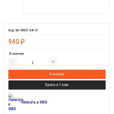
DA-29627-4.8-10
940
₽
В наличии
-
+
Добавляется...
Добавлен
В корзину
Купить в 1 клик
Написать в MAX