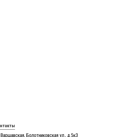
онтакты
 Варшавская, Болотниковская ул., д.5к3