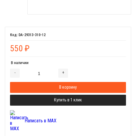
DA-29313-310-12
550
₽
В наличии
-
+
Добавляется...
Добавлен
В корзину
Купить в 1 клик
Написать в MAX