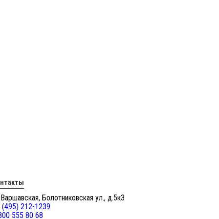
онтакты
 Варшавская, Болотниковская ул., д.5к3
 (495) 212-1239
800 555 80 68