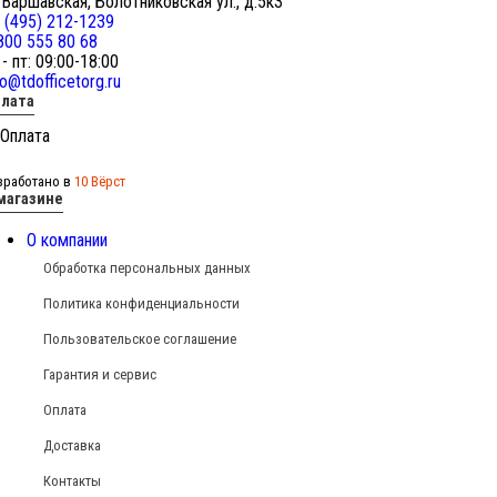
 Варшавская, Болотниковская ул., д.5к3
 (495) 212-1239
800 555 80 68
 - пт: 09:00-18:00
fo@tdofficetorg.ru
лата
зработано в
10 Вёрст
магазине
О компании
Обработка персональных данных
Политика конфиденциальности
Пользовательское соглашение
Гарантия и сервис
Оплата
Доставка
Контакты