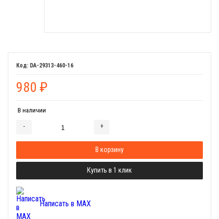
DA-29313-460-16
980
₽
В наличии
-
+
Добавляется...
Добавлен
В корзину
Купить в 1 клик
Написать в MAX