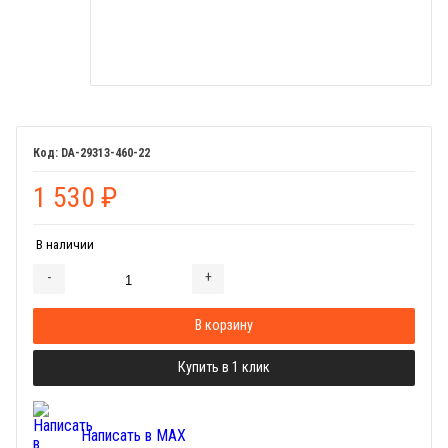
DA-29313-460-22
1 530
₽
В наличии
-
+
Добавляется...
Добавлен
В корзину
Купить в 1 клик
Написать в MAX