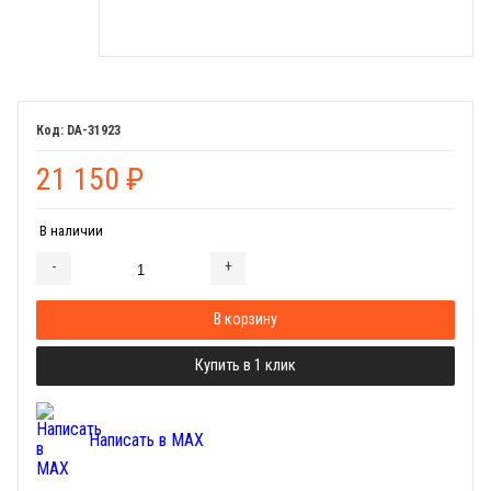
DA-31923
21 150
₽
В наличии
-
+
Добавляется...
Добавлен
В корзину
Купить в 1 клик
Написать в MAX