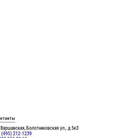
онтакты
 Варшавская, Болотниковская ул., д.5к3
 (495) 212-1239