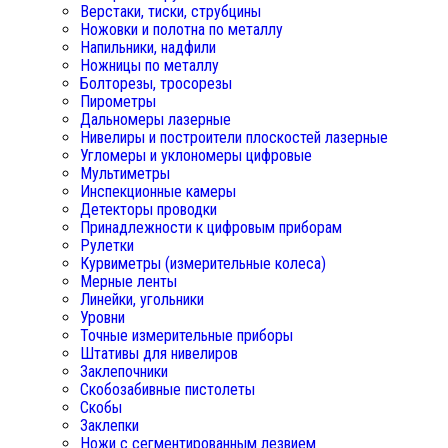
Верстаки, тиски, струбцины
Ножовки и полотна по металлу
Напильники, надфили
Ножницы по металлу
Болторезы, тросорезы
Пирометры
Дальномеры лазерные
Нивелиры и построители плоскостей лазерные
Угломеры и уклономеры цифровые
Мультиметры
Инспекционные камеры
Детекторы проводки
Принадлежности к цифровым приборам
Рулетки
Курвиметры (измерительные колеса)
Мерные ленты
Линейки, угольники
Уровни
Точные измерительные приборы
Штативы для нивелиров
Заклепочники
Скобозабивные пистолеты
Скобы
Заклепки
Ножи с сегментированным лезвием