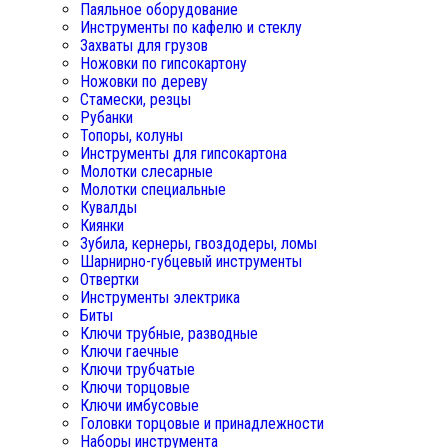
Паяльное оборудование
Инструменты по кафелю и стеклу
Захваты для грузов
Ножовки по гипсокартону
Ножовки по дереву
Стамески, резцы
Рубанки
Топоры, колуны
Инструменты для гипсокартона
Молотки слесарные
Молотки специальные
Кувалды
Киянки
Зубила, кернеры, гвоздодеры, ломы
Шарнирно-губцевый инструменты
Отвертки
Инструменты электрика
Биты
Ключи трубные, разводные
Ключи гаечные
Ключи трубчатые
Ключи торцовые
Ключи имбусовые
Головки торцовые и принадлежности
Наборы инструмента