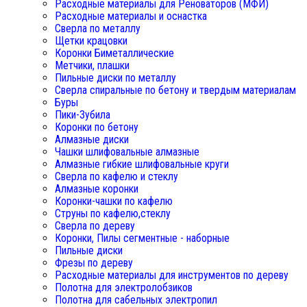
Расходные материалы для Реноваторов (МФИ)
Расходные материалы и оснастка
Сверла по металлу
Щетки крацовки
Коронки Биметаллические
Метчики, плашки
Пильные диски по металлу
Сверла спиральные по бетону и твердым материалам
Буры
Пики-Зубила
Коронки по бетону
Алмазные диски
Чашки шлифовальные алмазные
Алмазные гибкие шлифовальные круги
Сверла по кафелю и стеклу
Алмазные коронки
Коронки-чашки по кафелю
Струны по кафелю,стеклу
Сверла по дереву
Коронки, Пилы сегментные - наборные
Пильные диски
Фрезы по дереву
Расходные материалы для инструментов по дереву
Полотна для электролобзиков
Полотна для сабельных электропил