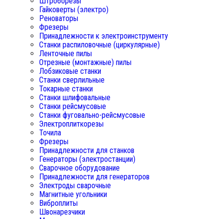
Штроборезы
Гайковерты (электро)
Реноваторы
Фрезеры
Принадлежности к электроинструменту
Станки распиловочные (циркулярные)
Ленточные пилы
Отрезные (монтажные) пилы
Лобзиковые станки
Станки сверлильные
Токарные станки
Станки шлифовальные
Станки рейсмусовые
Станки фуговально-рейсмусовые
Электроплиткорезы
Точила
Фрезеры
Принадлежности для станков
Генераторы (электростанции)
Сварочное оборудование
Принадлежности для генераторов
Электроды сварочные
Магнитные угольники
Виброплиты
Швонарезчики