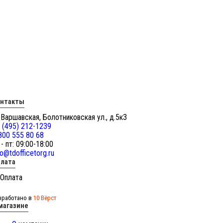
онтакты
 Варшавская, Болотниковская ул., д.5к3
 (495) 212-1239
800 555 80 68
 - пт: 09:00-18:00
fo@tdofficetorg.ru
лата
зработано в
10 Вёрст
магазине