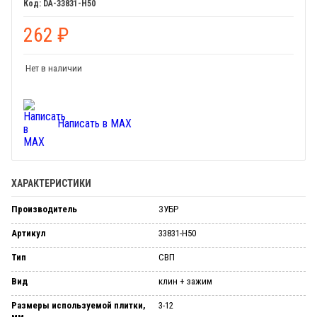
DA-33831-H50
262
₽
Нет в наличии
Написать в MAX
ХАРАКТЕРИСТИКИ
Производитель
ЗУБР
Артикул
33831-H50
Тип
СВП
Вид
клин + зажим
Размеры используемой плитки,
3-12
мм