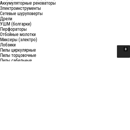
Аккумуляторные реноваторы
Электроинструменты
Сетевые шуруповерты
Дрели
УШМ (болгарки)
Перфораторы
Отбойные молотки
Миксеры (электро)
Лобзики
Пилы циркулярные
0
Пилы торцовочные
Пилы сабельные
Пилы цепные
Фены
Электрорубанки
Шлифовальные машины
Степлеры и ножницы
Краскопульты электрические
Граверы
Штроборезы
Гайковерты (электро)
Реноваторы
Фрезеры
Принадлежности к электроинструменту
Станки