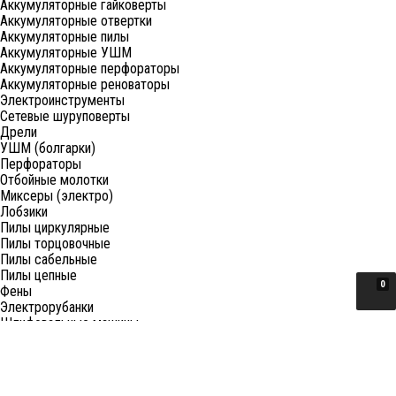
Аккумуляторные гайковерты
Аккумуляторные отвертки
Аккумуляторные пилы
Аккумуляторные УШМ
Аккумуляторные перфораторы
Аккумуляторные реноваторы
Электроинструменты
Сетевые шуруповерты
Дрели
УШМ (болгарки)
Перфораторы
Отбойные молотки
Миксеры (электро)
Лобзики
Пилы циркулярные
Пилы торцовочные
Пилы сабельные
Пилы цепные
0
Фены
Электрорубанки
Шлифовальные машины
Степлеры и ножницы
Краскопульты электрические
Граверы
Штроборезы