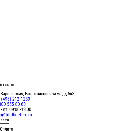
онтакты
 Варшавская, Болотниковская ул., д.5к3
 (495) 212-1239
800 555 80 68
 - пт: 09:00-18:00
fo@tdofficetorg.ru
лата