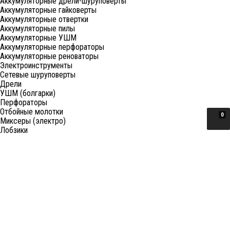
Аккумуляторные дрели-шуруповерты
Аккумуляторные гайковерты
Аккумуляторные отвертки
Аккумуляторные пилы
Аккумуляторные УШМ
Аккумуляторные перфораторы
Аккумуляторные реноваторы
Электроинструменты
Сетевые шуруповерты
Дрели
УШМ (болгарки)
Перфораторы
Отбойные молотки
0
Миксеры (электро)
Лобзики
Пилы циркулярные
Пилы торцовочные
Пилы сабельные
Пилы цепные
Фены
Электрорубанки
Шлифовальные машины
Степлеры и ножницы
Краскопульты электрические
Граверы