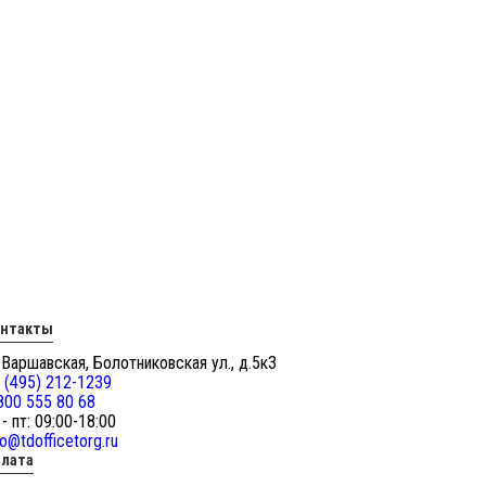
онтакты
 Варшавская, Болотниковская ул., д.5к3
 (495) 212-1239
800 555 80 68
 - пт: 09:00-18:00
fo@tdofficetorg.ru
лата