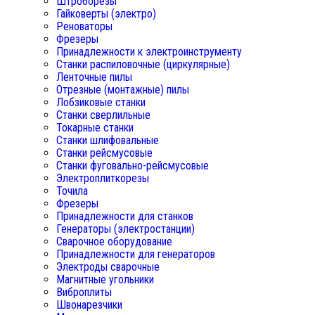
Штроборезы
Гайковерты (электро)
Реноваторы
Фрезеры
Принадлежности к электроинструменту
Станки распиловочные (циркулярные)
Ленточные пилы
Отрезные (монтажные) пилы
Лобзиковые станки
Станки сверлильные
Токарные станки
Станки шлифовальные
Станки рейсмусовые
Станки фуговально-рейсмусовые
Электроплиткорезы
Точила
Фрезеры
Принадлежности для станков
Генераторы (электростанции)
Сварочное оборудование
Принадлежности для генераторов
Электроды сварочные
Магнитные угольники
Виброплиты
Швонарезчики