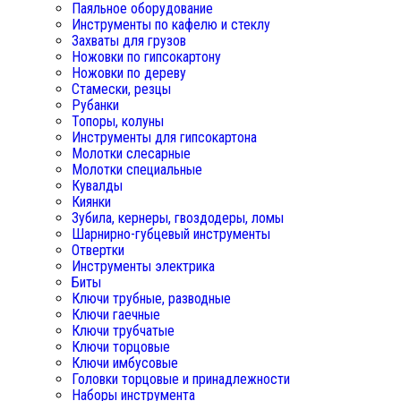
Паяльное оборудование
Инструменты по кафелю и стеклу
Захваты для грузов
Ножовки по гипсокартону
Ножовки по дереву
Стамески, резцы
Рубанки
Топоры, колуны
Инструменты для гипсокартона
Молотки слесарные
Молотки специальные
Кувалды
Киянки
Зубила, кернеры, гвоздодеры, ломы
Шарнирно-губцевый инструменты
Отвертки
Инструменты электрика
Биты
Ключи трубные, разводные
Ключи гаечные
Ключи трубчатые
Ключи торцовые
Ключи имбусовые
Головки торцовые и принадлежности
Наборы инструмента