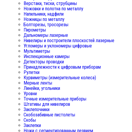
Верстаки, тиски, струбцины
Ножовки и полотна по металлу
Напильники, надфили
Ножницы по металлу
Болторезы, тросорезы
Пирометры
Дальномеры лазерные
Нивелиры и построители плоскостей лазерные
Угломеры и уклономеры цифровые
Мультиметры
Инспекционные камеры
Детекторы проводки
Принадлежности к цифровым приборам
Рулетки
Курвиметры (измерительные колеса)
Мерные ленты
Линейки, угольники
Уровни
Точные измерительные приборы
Штативы для нивелиров
Заклепочники
Скобозабивные пистолеты
Скобы
Заклепки
Ножи с сегментированным лезвием