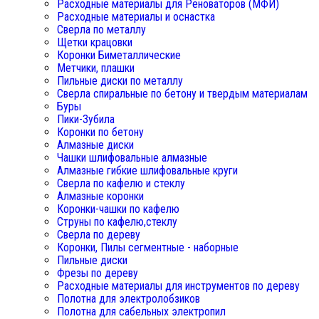
Расходные материалы для Реноваторов (МФИ)
Расходные материалы и оснастка
Сверла по металлу
Щетки крацовки
Коронки Биметаллические
Метчики, плашки
Пильные диски по металлу
Сверла спиральные по бетону и твердым материалам
Буры
Пики-Зубила
Коронки по бетону
Алмазные диски
Чашки шлифовальные алмазные
Алмазные гибкие шлифовальные круги
Сверла по кафелю и стеклу
Алмазные коронки
Коронки-чашки по кафелю
Струны по кафелю,стеклу
Сверла по дереву
Коронки, Пилы сегментные - наборные
Пильные диски
Фрезы по дереву
Расходные материалы для инструментов по дереву
Полотна для электролобзиков
Полотна для сабельных электропил