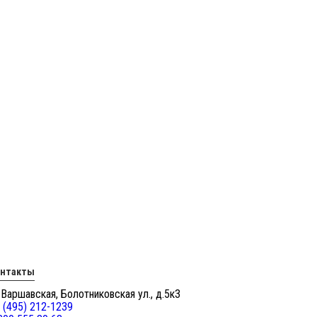
онтакты
 Варшавская, Болотниковская ул., д.5к3
 (495) 212-1239