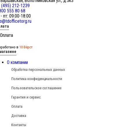
 Варшавская, Болотниковская ул., д.5к3
 (495) 212-1239
800 555 80 68
 - пт: 09:00-18:00
fo@tdofficetorg.ru
лата
зработано в
10 Вёрст
магазине
О компании
Обработка персональных данных
Политика конфиденциальности
Пользовательское соглашение
Гарантия и сервис
Оплата
Доставка
Контакты