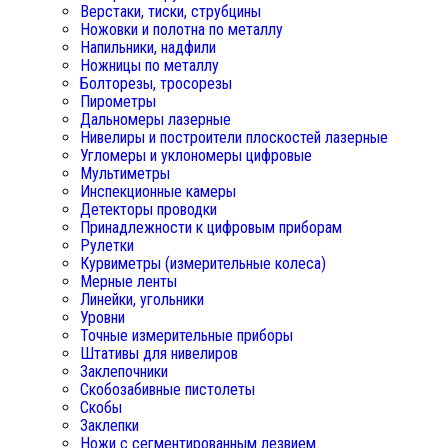
Верстаки, тиски, струбцины
Ножовки и полотна по металлу
Напильники, надфили
Ножницы по металлу
Болторезы, тросорезы
Пирометры
Дальномеры лазерные
Нивелиры и построители плоскостей лазерные
Угломеры и уклономеры цифровые
Мультиметры
Инспекционные камеры
Детекторы проводки
Принадлежности к цифровым приборам
Рулетки
Курвиметры (измерительные колеса)
Мерные ленты
Линейки, угольники
Уровни
Точные измерительные приборы
Штативы для нивелиров
Заклепочники
Скобозабивные пистолеты
Скобы
Заклепки
Ножи с сегментированным лезвием