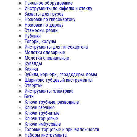
Паяльное оборудование
Инструменты по кафелю и стеклу
Захваты для грузов
Ножовки по гипсокартону
Ножовки по дереву
Стамески, резцы
Рубанки
Топоры, колуны
Инструменты для гипсокартона
Молотки слесарные
Молотки специальные
Кувалды
Киянки
Зубила, кернеры, гвоздодеры, ломы
Шарнирно-губцевый инструменты
Отвертки
Инструменты электрика
Биты
Ключи трубные, разводные
Ключи гаечные
Ключи трубчатые
Ключи торцовые
Ключи имбусовые
Головки торцовые и принадлежности
Наборы инструмента