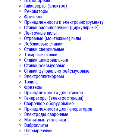
Штроборезы
Гайковерты (электро)
Реноваторы
Фрезеры
Принадлежности к электроинструменту
Станки распиловочные (циркулярные)
Ленточные пилы
Отрезные (монтажные) пилы
Лобзиковые станки
Станки сверлильные
Токарные станки
Станки шлифовальные
Станки рейсмусовые
Станки фуговально-рейсмусовые
Электроплиткорезы
Точила
Фрезеры
Принадлежности для станков
Генераторы (электростанции)
Сварочное оборудование
Принадлежности для генераторов
Электроды сварочные
Магнитные угольники
Виброплиты
Швонарезчики