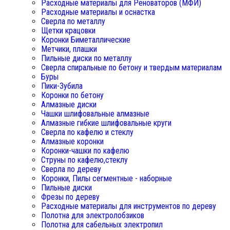
Расходные материалы для Реноваторов (МФИ)
Расходные материалы и оснастка
Сверла по металлу
Щетки крацовки
Коронки Биметаллические
Метчики, плашки
Пильные диски по металлу
Сверла спиральные по бетону и твердым материалам
Буры
Пики-Зубила
Коронки по бетону
Алмазные диски
Чашки шлифовальные алмазные
Алмазные гибкие шлифовальные круги
Сверла по кафелю и стеклу
Алмазные коронки
Коронки-чашки по кафелю
Струны по кафелю,стеклу
Сверла по дереву
Коронки, Пилы сегментные - наборные
Пильные диски
Фрезы по дереву
Расходные материалы для инструментов по дереву
Полотна для электролобзиков
Полотна для сабельных электропил