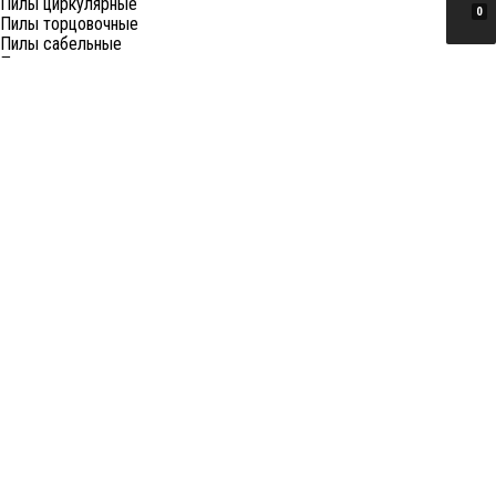
Пилы циркулярные
0
Пилы торцовочные
Пилы сабельные
Пилы цепные
Фены
Электрорубанки
Шлифовальные машины
Степлеры и ножницы
Краскопульты электрические
Граверы
Штроборезы
Гайковерты (электро)
Реноваторы
Фрезеры
Принадлежности к электроинструменту
Станки
Станки распиловочные (циркулярные)
Ленточные пилы
Отрезные (монтажные) пилы
Лобзиковые станки
Станки сверлильные
Токарные станки
Станки шлифовальные
Станки рейсмусовые
Станки фуговально-рейсмусовые