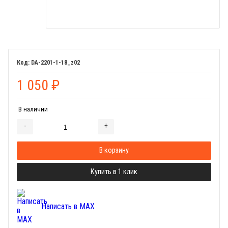
DA-2201-1-18_z02
1 050
₽
В наличии
-
+
Добавляется...
Добавлен
В корзину
Купить в 1 клик
Написать в MAX