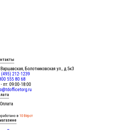
онтакты
 Варшавская, Болотниковская ул., д.5к3
 (495) 212-1239
800 555 80 68
 - пт: 09:00-18:00
fo@tdofficetorg.ru
лата
зработано в
10 Вёрст
магазине