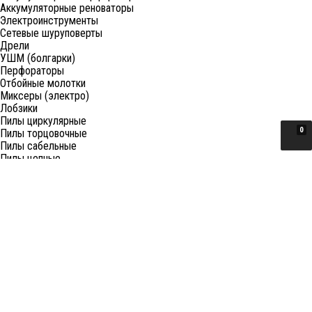
Аккумуляторные реноваторы
Электроинструменты
Сетевые шуруповерты
Дрели
УШМ (болгарки)
Перфораторы
Отбойные молотки
Миксеры (электро)
Лобзики
Пилы циркулярные
0
Пилы торцовочные
Пилы сабельные
Пилы цепные
Фены
Электрорубанки
Шлифовальные машины
Степлеры и ножницы
Краскопульты электрические
Граверы
Штроборезы
Гайковерты (электро)
Реноваторы
Фрезеры
Принадлежности к электроинструменту
Станки