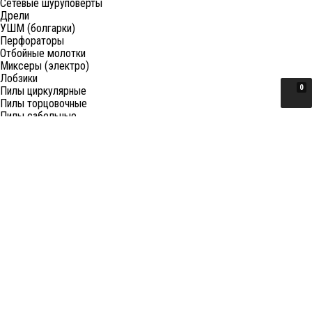
Сетевые шуруповерты
Дрели
УШМ (болгарки)
Перфораторы
Отбойные молотки
Миксеры (электро)
Лобзики
0
Пилы циркулярные
Пилы торцовочные
Пилы сабельные
Пилы цепные
Фены
Электрорубанки
Шлифовальные машины
Степлеры и ножницы
Краскопульты электрические
Граверы
Штроборезы
Гайковерты (электро)
Реноваторы
Фрезеры
Принадлежности к электроинструменту
Станки
Станки распиловочные (циркулярные)
Ленточные пилы