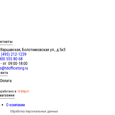
онтакты
 Варшавская, Болотниковская ул., д.5к3
 (495) 212-1239
800 555 80 68
 - пт: 09:00-18:00
fo@tdofficetorg.ru
лата
зработано в
10 Вёрст
магазине
О компании
Обработка персональных данных