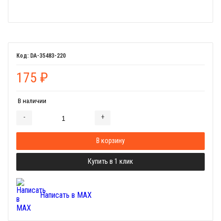
DA-35483-220
175
₽
В наличии
-
+
Добавляется...
Добавлен
В корзину
Купить в 1 клик
Написать в MAX