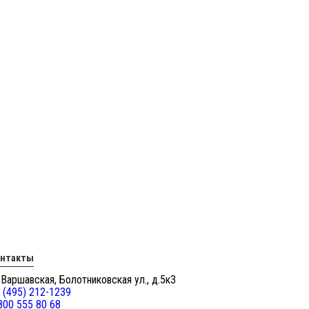
онтакты
 Варшавская, Болотниковская ул., д.5к3
 (495) 212-1239
800 555 80 68