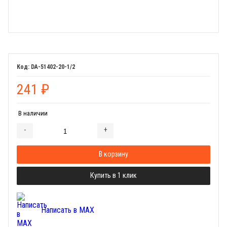
DA-51402-20-1/2
241
₽
В наличии
-
+
Добавляется...
Добавлен
В корзину
Купить в 1 клик
Написать в MAX