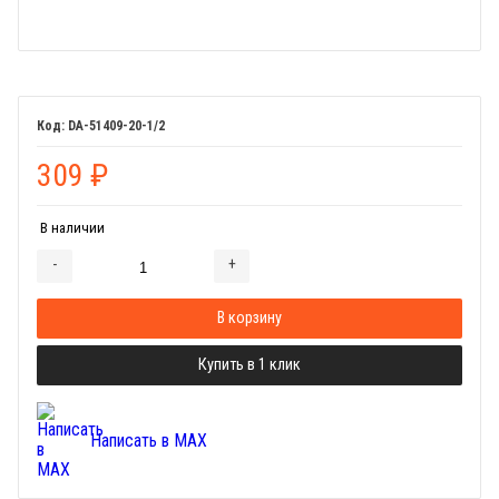
DA-51409-20-1/2
309
₽
В наличии
-
+
Добавляется...
Добавлен
В корзину
Купить в 1 клик
Написать в MAX