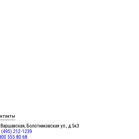
онтакты
 Варшавская, Болотниковская ул., д.5к3
 (495) 212-1239
800 555 80 68