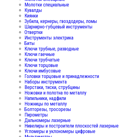
Молотки специальные
Кувалды
Киянки
Зубила, кернеры, гвоздодеры, ломы
Шарнирно-губцевый инструменты
Отвертки
Инструменты электрика
Биты
Ключи трубные, разводные
Ключи гаечные
Ключи трубчатые
Ключи торцовые
Ключи имбусовые
Головки торцовые и принадлежности
Наборы инструмента
Верстаки, тиски, струбцины
Ножовки и полотна по металлу
Напильники, надфили
Ножницы по металлу
Болторезы, тросорезы
Пирометры
Дальномеры лазерные
Нивелиры и построители плоскостей лазерные
Угломеры и уклономеры цифровые
Мультиметры