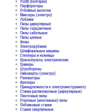
УШМ (болгарки)
Перфораторы
Отбойные молотки
Миксеры (электро)
Лобзики
Пилы циркулярные
Пилы торцовочные
Пилы сабельные
Пилы цепные
Фены
Электрорубанки
Шлифовальные машины
Степлеры и ножницы
Краскопульты электрические
Граверы
Штроборезы
Гайковерты (электро)
Реноваторы
Фрезеры
Принадлежности к электроинструменту
Станки распиловочные (циркулярные)
Ленточные пилы
Отрезные (монтажные) пилы
Лобзиковые станки
Станки сверлильные