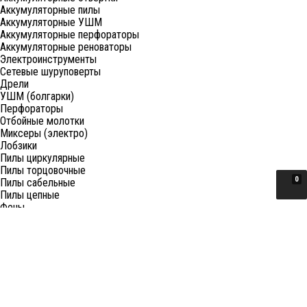
Аккумуляторные пилы
Аккумуляторные УШМ
Аккумуляторные перфораторы
Аккумуляторные реноваторы
Электроинструменты
Сетевые шуруповерты
Дрели
УШМ (болгарки)
Перфораторы
Отбойные молотки
Миксеры (электро)
Лобзики
Пилы циркулярные
Пилы торцовочные
0
Пилы сабельные
Пилы цепные
Фены
Электрорубанки
Шлифовальные машины
Степлеры и ножницы
Краскопульты электрические
Граверы
Штроборезы
Гайковерты (электро)
Реноваторы