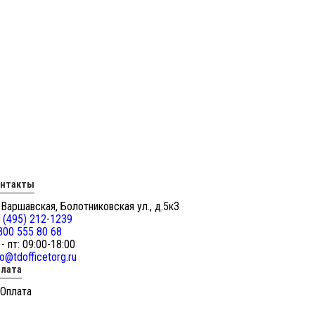
онтакты
 Варшавская, Болотниковская ул., д.5к3
 (495) 212-1239
800 555 80 68
 - пт: 09:00-18:00
fo@tdofficetorg.ru
лата