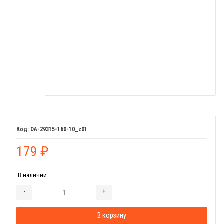
DA-29315-160-10_z01
179
₽
В наличии
-
+
Добавляется...
Добавлен
В корзину