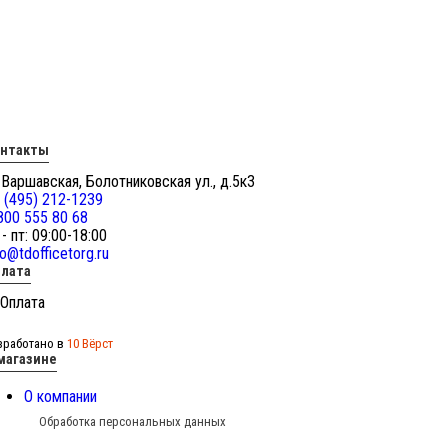
онтакты
 Варшавская, Болотниковская ул., д.5к3
 (495) 212-1239
800 555 80 68
 - пт: 09:00-18:00
fo@tdofficetorg.ru
лата
зработано в
10 Вёрст
магазине
О компании
Обработка персональных данных