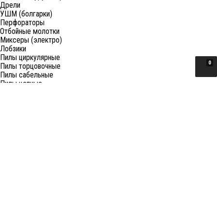
Дрели
УШМ (болгарки)
Перфораторы
Отбойные молотки
Миксеры (электро)
Лобзики
Пилы циркулярные
0
Пилы торцовочные
Пилы сабельные
Пилы цепные
Фены
Электрорубанки
Шлифовальные машины
Степлеры и ножницы
Краскопульты электрические
Граверы
Штроборезы
Гайковерты (электро)
Реноваторы
Фрезеры
Принадлежности к электроинструменту
Станки
Станки распиловочные (циркулярные)
Ленточные пилы
Отрезные (монтажные) пилы