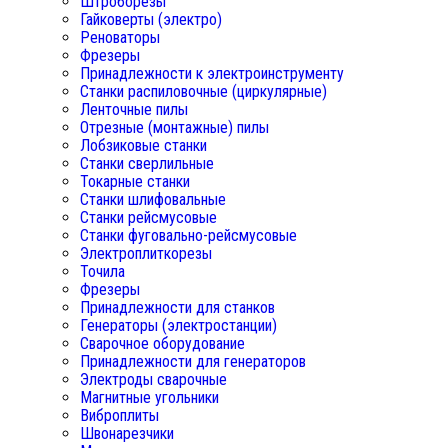
Штроборезы
Гайковерты (электро)
Реноваторы
Фрезеры
Принадлежности к электроинструменту
Станки распиловочные (циркулярные)
Ленточные пилы
Отрезные (монтажные) пилы
Лобзиковые станки
Станки сверлильные
Токарные станки
Станки шлифовальные
Станки рейсмусовые
Станки фуговально-рейсмусовые
Электроплиткорезы
Точила
Фрезеры
Принадлежности для станков
Генераторы (электростанции)
Сварочное оборудование
Принадлежности для генераторов
Электроды сварочные
Магнитные угольники
Виброплиты
Швонарезчики