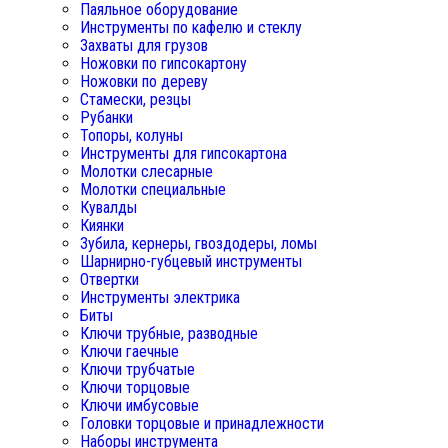
Паяльное оборудование
Инструменты по кафелю и стеклу
Захваты для грузов
Ножовки по гипсокартону
Ножовки по дереву
Стамески, резцы
Рубанки
Топоры, колуны
Инструменты для гипсокартона
Молотки слесарные
Молотки специальные
Кувалды
Киянки
Зубила, кернеры, гвоздодеры, ломы
Шарнирно-губцевый инструменты
Отвертки
Инструменты электрика
Биты
Ключи трубные, разводные
Ключи гаечные
Ключи трубчатые
Ключи торцовые
Ключи имбусовые
Головки торцовые и принадлежности
Наборы инструмента