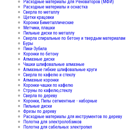
Расходные материалы для Реноваторов (МФИ)
Расходные материалы и оснастка
Сверла по металлу
Щетки крацовки
Коронки Биметаллические
Метчики, плашки
Пильные диски по металлу
Сверла спиральные по бетону и твердым материалам
Буры
Пики-Зубила
Коронки по бетону
Алмазные диски
Чашки шлифовальные алмазные
Алмазные гибкие шлифовальные круги
Сверла по кафелю и стеклу
Алмазные коронки
Коронки-чашки по кафелю
Струны по кафелю,стеклу
Сверла по дереву
Коронки, Пилы сегментные - наборные
Пильные диски
Фрезы по дереву
Расходные материалы для инструментов по дереву
Полотна для электролобзиков
Полотна для сабельных электропил