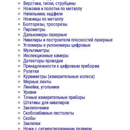
Верстаки, тиски, струбцины
Ножовки и полотна по металлу
Напильники, надфили
Ножницы по металлу
Болторезы, тросорезы
Пирометры
Дальномеры лазерные
Нивелиры и построители плоскостей лазерные
Угломеры и уклономеры цифровые
Мультиметры
Инспекционные камеры
Детекторы проводки
Принадлежности к цифровым приборам
Рулетки
Курвиметры (измерительные колеса)
Мерные ленты
Линейки, угольники
Уровни
Точные измерительные приборы
Штативы для нивелиров
Заклепочники
Скобозабивные пистолеты
Скобы
Заклепки
Ножи с сегментированным лезвием